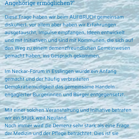
Angehörige ermöglichen?"
Diese Frage haben wir beim
AUFBRUCH
gemeinsam
diskutiert, vor allem aber haben wir Erfahrungen
ausgetauscht, Impulse empfangen, Ideen entwickelt
und mit Initiativen und sind mit Kommunen, die sich auf
den Weg zu einem demenzfreundlichen Gemeinwesen
gemacht haben, ins Gespräch gekommen.
Im Neckar-Forum in Esslingen wurde ein Anfang
gemacht und der häufig verbreiteten
Demokratiemüdigkeit das gemeinsame Handeln
engagierter Bürgerinnen und Bürger entgegensetzt.
Mit einer solchen Veranstaltung und Initiative betraten
wir ein Stück weit Neuland.
Noch immer wird die Demenz sehr stark als eine Frage
der Medizin und der Pflege betrachtet. Dies ist sie