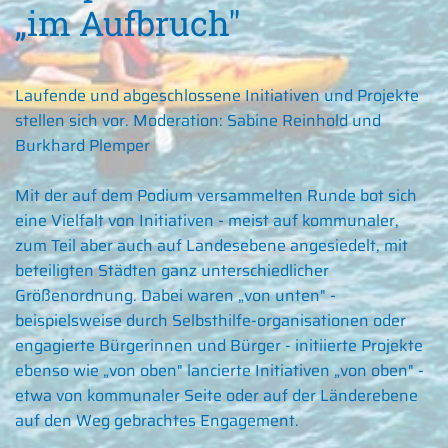
„im Aufbruch"
Laufende und abgeschlossene Initiativen und Projekte
stellen sich vor. Moderation: Sabine Reinhold und
Burkhard Plemper
Mit der auf dem Podium versammelten Runde bot sich
eine Vielfalt von Initiativen - meist auf kommunaler,
zum Teil aber auch auf Landesebene angesiedelt, mit
beteiligten Städten ganz unterschiedlicher
Größenordnung. Dabei waren „von unten" -
beispielsweise durch Selbsthilfe-organisationen oder
engagierte Bürgerinnen und Bürger - initiierte Projekte
ebenso wie „von oben" lancierte Initiativen „von oben" -
etwa von kommunaler Seite oder auf der Länderebene
auf den Weg gebrachtes Engagement.