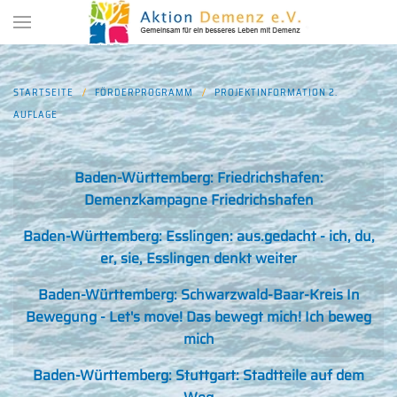
Zum Hauptinhalt springen
STARTSEITE
FÖRDERPROGRAMM
PROJEKTINFORMATION 2.
AUFLAGE
Beiträge
Titel
Baden-Württemberg: Friedrichshafen:
Demenzkampagne Friedrichshafen
Baden-Württemberg: Esslingen: aus.gedacht - ich, du,
er, sie, Esslingen denkt weiter
Baden-Württemberg: Schwarzwald-Baar-Kreis In
Bewegung - Let's move! Das bewegt mich! Ich beweg
mich
Baden-Württemberg: Stuttgart: Stadtteile auf dem