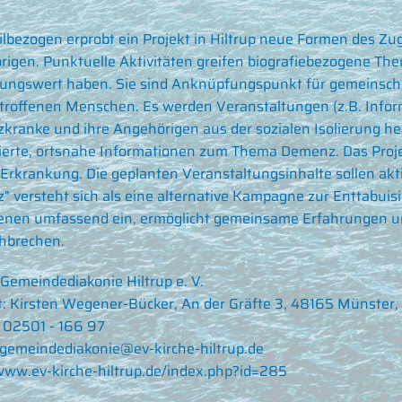
ilbezogen erprobt ein Projekt in Hiltrup neue Formen des 
igen. Punktuelle Aktivitäten greifen biografiebezogene Th
ungswert haben. Sie sind Anknüpfungspunkt für gemeinscha
troffenen Menschen. Es werden Veranstaltungen (z.B. Infor
ranke und ihre Angehörigen aus der sozialen Isolierung he
zierte, ortsnahe Informationen zum Thema Demenz. Das Proj
 Erkrankung. Die geplanten Veranstaltungsinhalte sollen akt
 versteht sich als eine alternative Kampagne zur Enttabuis
enen umfassend ein, ermöglicht gemeinsame Erfahrungen und
hbrechen.
 Gemeindediakonie Hiltrup e. V.
: Kirsten Wegener-Bücker, An der Gräfte 3, 48165 Münster,
 02501 - 166 97
gemeindediakonie@ev-kirche-hiltrup.de
ww.ev-kirche-hiltrup.de/index.php?id=285