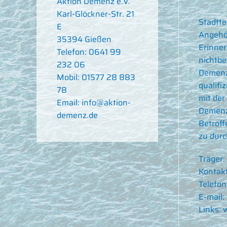
Aktion Demenz e.V.
Karl-Glöckner-Str. 21
Stadtte
E
Angehör
35394 Gießen
Erinner
Telefon: 0641 99
nichtbe
232 06
Demenzk
Mobil: 01577 28 883
qualifi
78
mit der
Email: info@aktion-
Demenz"
demenz.de
Betroff
zu durc
Träger:
Kontakt
Telefon
E-mail:
Links:
w