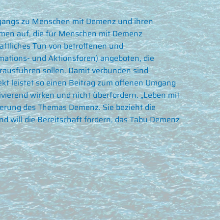
Zugangs zu Menschen mit Demenz und ihren
emen auf, die für Menschen mit Demenz
ftliches Tun von betroffenen und
mations- und Aktionsforen) angeboten, die
rausführen sollen. Damit verbunden sind
ekt leistet so einen Beitrag zum offenen Umgang
ivierend wirken und nicht überfordern. „Leben mit
ierung des Themas Demenz. Sie bezieht die
 will die Bereitschaft fördern, das Tabu Demenz