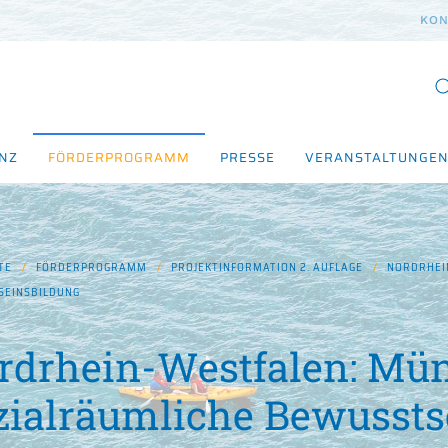
KON
ENZ
FÖRDERPROGRAMM
PRESSE
VERANSTALTUNGE
TE
FÖRDERPROGRAMM
PROJEKTINFORMATION 2. AUFLAGE
NORDRHEI
SEINSBILDUNG
rdrhein-Westfalen: Mün
zialräumliche Bewussts