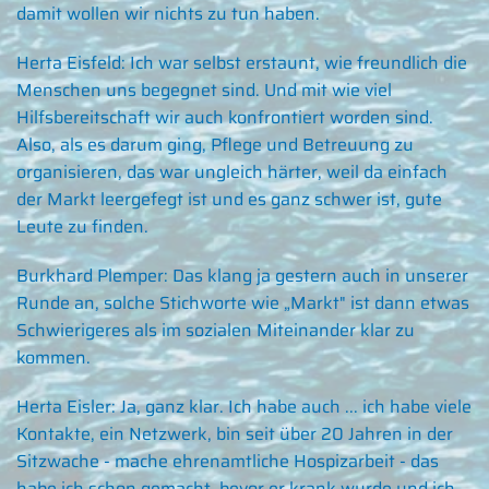
damit wollen wir nichts zu tun haben.
Herta Eisfeld:
Ich war selbst erstaunt, wie freundlich die
Menschen uns begegnet sind. Und mit wie viel
Hilfsbereitschaft wir auch konfrontiert worden sind.
Also, als es darum ging, Pflege und Betreuung zu
organisieren, das war ungleich härter, weil da einfach
der Markt leergefegt ist und es ganz schwer ist, gute
Leute zu finden.
Burkhard Plemper:
Das klang ja gestern auch in unserer
Runde an, solche Stichworte wie „Markt" ist dann etwas
Schwierigeres als im sozialen Miteinander klar zu
kommen.
Herta Eisler:
Ja, ganz klar. Ich habe auch ... ich habe viele
Kontakte, ein Netzwerk, bin seit über 20 Jahren in der
Sitzwache - mache ehrenamtliche Hospizarbeit - das
habe ich schon gemacht, bevor er krank wurde und ich