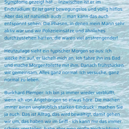
Symptome gezeigt hat ... Inzwischen ist er im
Endstadium. Er ist ganz bewegungslos und völlig hilflos.
Aber das ist natürlich auch ... man kann das auch
entspannt sehen: Die Phasen, in denen mein Mann sehr
aktiv war und wir Polizeieinsätze und ähnliches
durchzustehen hatten, die waren viel anstrengender!
Heutzutage sieht ein typischer Morgen so aus: Ich
wecke ihn auf, er lächelt mich an. Ich fahre ihn ins Bad
und mache Morgentoilette mit ihm. Danach frühstücken
wir gemeinsam. Alles ganz normal. Ich versuche, ganz
normal zu leben.
Burkhard Plemper:
Ich bin ja immer wieder verblüfft,
wenn ich von Angehörigen so etwas höre. Die machen
immer einen unglaublich starken Eindruck - machen Sie
ja auch. Das ist Alltag, das wird bewältigt, damit gehen
wir um, das haben wir im Griff - ich kann mir das immer
schwer vorstellen, habe aber eine große Hochachtung