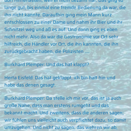
dort hinterlassen, weil er nicht bezahlt hat. Das ging so
lange gut, bis einmal eine fremde Bedienung da war, die
ihn nicht kannte. Daraufhin ging mein Mann kurz
entschlossen zu einer Dame und nahm ihr Bier und ihr
Schnitzel weg und aß es auf. Und dann ging es eben
nicht mehr. Also da war die Gastronomie vor Ort sehr
hilfreich, die Händler vor Ort, die ihn kannten, die ihn
zurückgebracht haben, die Polizisten ....
Burkhard Plemper:
Und das hat klappt?
Herta Eisfeld:
Das hat geklappt, ich bin halt hin und
habe das denen gesagt.
Burkhard Plemper:
Da stelle ich mir vor, das ist ja auch
große Nähe, dass man erstens rumgeht und das
bekannt macht. Und zweitens, dass die anderen sagen;
wir fühlen uns vielleicht auch verpflichtet dazu, so damit
umzugehen. Und nicht zu sagen: das wehren wir ab,