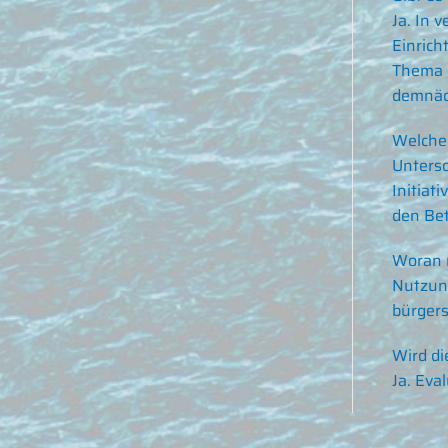
Ja. In 
Einrich
Thema 
demnäc
Welche 
Untersc
Initiat
den Bet
Woran m
Nutzun
bürgers
Wird di
Ja. Eva