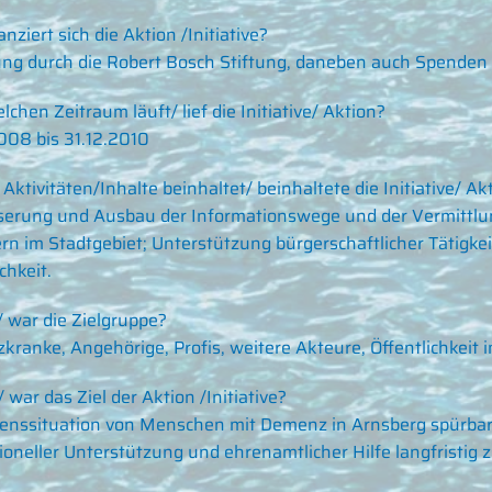
nziert sich die Aktion /Initiative?
ng durch die Robert Bosch Stiftung, daneben auch Spenden 
lchen Zeitraum läuft/ lief die Initiative/ Aktion?
008 bis 31.12.2010
Aktivitäten/Inhalte beinhaltet/ beinhaltete die Initiative/ Ak
erung und Ausbau der Informationswege und der Vermittlun
rn im Stadtgebiet; Unterstützung bürgerschaftlicher Tätigke
chkeit.
/ war die Zielgruppe?
ranke, Angehörige, Profis, weitere Akteure, Öffentlichkeit 
/ war das Ziel der Aktion /Initiative?
enssituation von Menschen mit Demenz in Arnsberg spürbar
ioneller Unterstützung und ehrenamtlicher Hilfe langfristig z