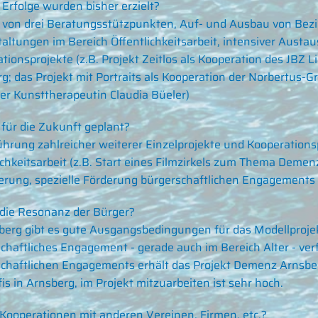
Erfolge wurden bisher erzielt?
von drei Beratungsstützpunkten, Auf- und Ausbau von Bezi
altungen im Bereich Öffentlichkeitsarbeit, intensiver Aus
tionsprojekte (z.B. Projekt Zeitlos als Kooperation des JBZ
g; das Projekt mit Portraits als Kooperation der Norbertu
er Kunsttherapeutin Claudia Büeler)
 für die Zukunft geplant?
hrung zahlreicher weiterer Einzelprojekte und Kooperationsp
ichkeitsarbeit (z.B. Start eines Filmzirkels zum Thema Dem
rung, spezielle Förderung bürgerschaftlichen Engagements 
 die Resonanz der Bürger?
berg gibt es gute Ausgangsbedingungen für das Modellprojekt,
chaftliches Engagement - gerade auch im Bereich Alter - ve
chaftlichen Engagements erhält das Projekt Demenz Arnsberg
fis in Arnsberg, im Projekt mitzuarbeiten ist sehr hoch.
 Kooperationen mit anderen Vereinen, Firmen, etc.?