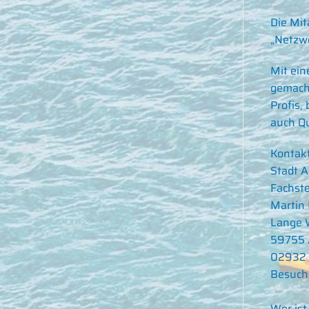
Die Mit
„Netzwe
Mit ein
gemacht
Profis,
auch Qu
Kontakt
Stadt A
Fachste
Martin 
Lange 
59755 
02932 
Besuche
Wer ist 