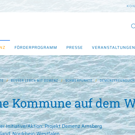
KON
ENZ
FÖRDERPROGRAMM
PRESSE
VERANSTALTUNGE
TE
BESSER LEBEN MIT DEMENZ
SCHWERPUNKTE
DEMENZFREUNDLIC
ne Kommune auf dem W
r Initiative/Aktion:
Projekt Demenz Arnsberg
land:
Nordrhein-Westfalen