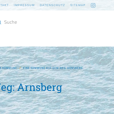
TAKT
IMPRESSUM
DATENSCHUTZ
SITEMAP
N
HE KOMMUNE
EINE KOMMUNE AUF DEM WEG: ARNSBERG
eg: Arnsberg