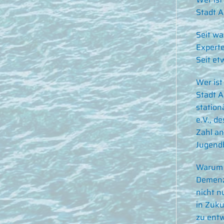
Stadt A
Seit wa
Experte
Seit et
Wer ist
Stadt A
station
e.V., d
Zahl an
Jugend
Warum 
Demenz
nicht n
in Zuku
zu ent