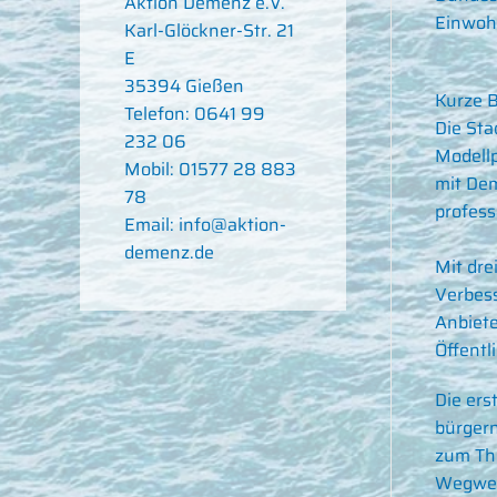
Aktion Demenz e.V.
Einwoh
Karl-Glöckner-Str. 21
E
35394 Gießen
Kurze B
Telefon: 0641 99
Die Sta
232 06
Modellp
Mobil: 01577 28 883
mit Dem
78
profes
Email: info@aktion-
demenz.de
Mit dre
Verbess
Anbiete
Öffentli
Die ers
bürgern
zum Th
Wegweis