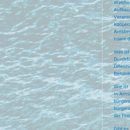
Welche 
Aufbau 
Veranst
Koopera
Arnsber
sowie d
Was ist
Durchfü
Öffentl
Behinde
Wie ist
In Arns
bürgers
bürgers
der Pro
Gibt es