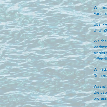
Wie fina
Förderu
Über we
01.01.2
Welche 
Verbess
Anbiete
Öffentli
Wer ist
Demenzk
Was ist
Die Leb
profess