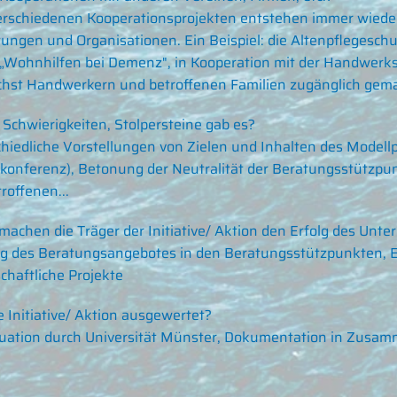
verschiedenen Kooperationsprojekten entstehen immer wied
tungen und Organisationen. Ein Beispiel: die Altenpflegeschu
„Wohnhilfen bei Demenz", in Kooperation mit der Handwerk
hst Handwerkern und betroffenen Familien zugänglich gema
Schwierigkeiten, Stolpersteine gab es?
hiedliche Vorstellungen von Zielen und Inhalten des Modellp
ivkonferenz), Betonung der Neutralität der Beratungsstütz
roffenen...
achen die Träger der Initiative/ Aktion den Erfolg des Unt
g des Beratungsangebotes in den Beratungsstützpunkten, 
chaftliche Projekte
e Initiative/ Aktion ausgewertet?
luation durch Universität Münster, Dokumentation in Zusam