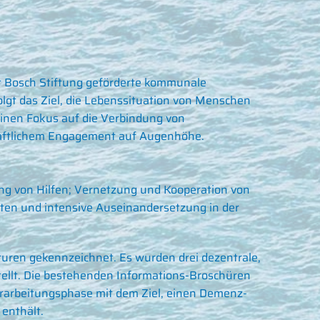
rt Bosch Stiftung geförderte kommunale
lgt das Ziel, die Lebenssituation von Menschen
einen Fokus auf die Verbindung von
chaftlichem Engagement auf Augenhöhe.
g von Hilfen; Vernetzung und Kooperation von
iten und intensive Auseinandersetzung in der
uren gekennzeichnet. Es wurden drei dezentrale,
ellt. Die bestehenden Informations-Broschüren
rarbeitungsphase mit dem Ziel, einen Demenz-
 enthält.