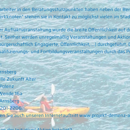
arbeiter in den Beratungsstützpunkten haben neben der Ber
rkknoten" stehen sie in Kontakt zu möglichst vielen im Sta
er Auftaktveranstaltung wurde die breite Öffentlichkeit au
. Seither werden unregelmäßig Veranstaltungen und Aktion
 bürgerschaftlich Engagierte, Öffentlichkeit, ...) durchgeführ
alifizierungs- und Fortbildungsveranstaltungen durch das P
:
rnsberg
lle Zukunft Alter
Polenz
Wende 16a
Arnsberg
201-2206.
n Sie auch unseren Internetauftritt
www.projekt-demenz-a
an der Initiative/ Aktion beteiligt?