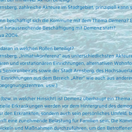
rnsberg, zahlreiche Akteure im Stadtgebiet, prinzipiell kann s
nn beschäftigt sich die Kommune mit dem Thema Demenz? Bzw
n hinausreichende Beschäftigung mit Demenz statt?
wa 2004.
 daran in welchen Rollen beteiligt?
rnsberg, „Initiativkonferenz" aus unterschiedlichsten Akteu
ären und vorstationären Einrichtungen, alternativen Wohnfo
es Seniorenbeirats sowie der Stadt Arnsberg, des Hochsauerl
 Einrichtungen aus dem Bereich „Alter" wie auch aus andere
begegnungszentren, usw.)
(bzw. in welcher Hinsicht) ist Demenz überhaupt ein Them
ielle Erkrankungen werden vor dem Hintergrund des demogr
ur den Erkrankten, sondern auch sein persönliches Umfeld, 
nft eine zunehmende Belastung für Familien sein. Die Komm
wickeln und Maßnahmen durchzuführen, um den Betroffenen 