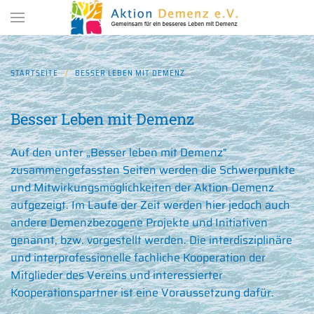
Zum Hauptinhalt springen
STARTSEITE
BESSER LEBEN MIT DEMENZ
Besser Leben mit Demenz
Auf den unter „Besser leben mit Demenz"
zusammengefassten Seiten werden die Schwerpunkte
und Mitwirkungsmöglichkeiten der Aktion Demenz
aufgezeigt. Im Laufe der Zeit werden hier jedoch auch
andere Demenzbezogene Projekte und Initiativen
genannt, bzw. vorgestellt werden. Die interdisziplinäre
und interprofessionelle fachliche Kooperation der
Mitglieder des Vereins und interessierter
Kooperationspartner ist eine Voraussetzung dafür.