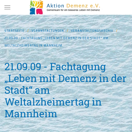
Zum Hauptinhalt springen
STARTSEITE
VERANSTALTUNGEN
VERANSTALTUNGSARCHIV
21.09.09 - FACHTAGUNG „LEBEN MIT DEMENZ IN DER STADT“ AM
WELTALZHEIMERTAG IN MANNHEIM
21.09.09 - Fachtagung
„Leben mit Demenz in der
Stadt“ am
Weltalzheimertag in
Mannheim