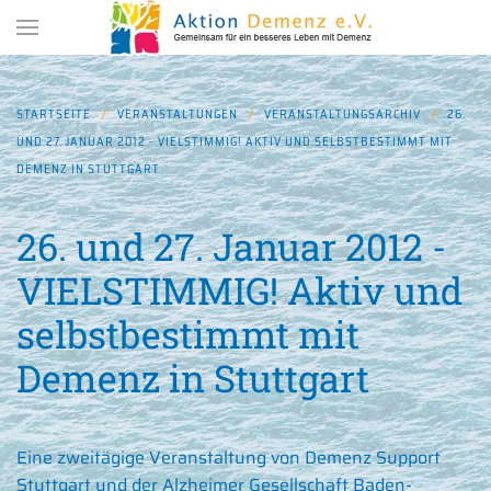
Zum Hauptinhalt springen
STARTSEITE
VERANSTALTUNGEN
VERANSTALTUNGSARCHIV
26.
UND 27. JANUAR 2012 - VIELSTIMMIG! AKTIV UND SELBSTBESTIMMT MIT
DEMENZ IN STUTTGART
26. und 27. Januar 2012 -
VIELSTIMMIG! Aktiv und
selbstbestimmt mit
Demenz in Stuttgart
Eine zweitägige Veranstaltung von Demenz Support
Stuttgart und der Alzheimer Gesellschaft Baden-