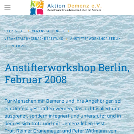
Zum Hauptinhalt springen
STARTSEITE
VERANSTALTUNGEN
VERANSTALTUNGSNACHBEREITUNG
ANSTIFTERWORKSHOP BERLIN,
FEBRUAR 2008
Anstifterworkshop Berlin,
Februar 2008
Für Menschen mit Demenz und ihre Angehörigen soll
ein Umfeld geschaffen werden, das nicht isoliert und
ausgrenzt, sondern integriert und unterstützt und in
dem es sich trotz und mit Demenz leben lässt.
Prof. Reimer Gronemeyer und Peter Wißmann vom