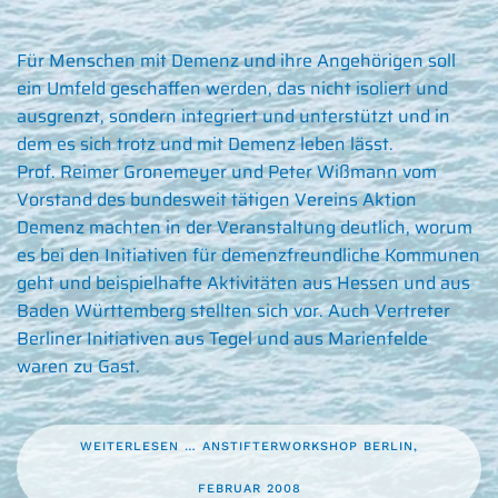
Für Menschen mit Demenz und ihre Angehörigen soll
ein Umfeld geschaffen werden, das nicht isoliert und
ausgrenzt, sondern integriert und unterstützt und in
dem es sich trotz und mit Demenz leben lässt.
Prof. Reimer Gronemeyer und Peter Wißmann vom
Vorstand des bundesweit tätigen Vereins Aktion
Demenz machten in der Veranstaltung deutlich, worum
es bei den Initiativen für demenzfreundliche Kommunen
geht und beispielhafte Aktivitäten aus Hessen und aus
Baden Württemberg stellten sich vor. Auch Vertreter
Berliner Initiativen aus Tegel und aus Marienfelde
waren zu Gast.
WEITERLESEN … ANSTIFTERWORKSHOP BERLIN,
FEBRUAR 2008