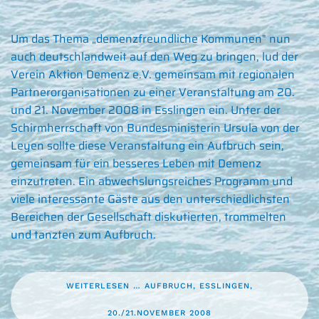
Um das Thema „demenzfreundliche Kommunen" nun
auch deutschlandweit auf den Weg zu bringen, lud der
Verein Aktion Demenz e.V. gemeinsam mit regionalen
Partnerorganisationen zu einer Veranstaltung am 20.
und 21. November 2008 in Esslingen ein. Unter der
Schirmherrschaft von Bundesministerin Ursula von der
Leyen sollte diese Veranstaltung ein Aufbruch sein,
gemeinsam für ein besseres Leben mit Demenz
einzutreten. Ein abwechslungsreiches Programm und
viele interessante Gäste aus den unterschiedlichsten
Bereichen der Gesellschaft diskutierten, trommelten
und tanzten zum Aufbruch.
WEITERLESEN … AUFBRUCH, ESSLINGEN,
20./21.NOVEMBER 2008